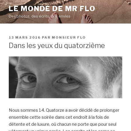
Aller
LE MONDE DE MR FLO
au
Des photos, des écrits, des envies
contenu
principal
PUBLIÉ
13 MARS 2016
PAR
MONSIEUR FLO
LE
Dans les yeux du quatorzième
Nous sommes 14. Quatorze a avoir décidé de prolonger
ensemble cette soirée dans cet endroit à la fois de
détente et de luxure, où chacun ne porte que pour seul