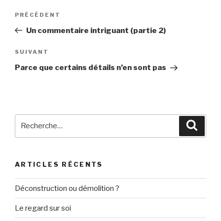
Navigation
PRÉCÉDENT
Article
de
précédent
Un commentaire intriguant (partie 2)
l’article
SUIVANT
Article
suivant
Parce que certains détails n’en sont pas
Recherche
Reche
pour
:
ARTICLES RÉCENTS
Déconstruction ou démolition ?
Le regard sur soi