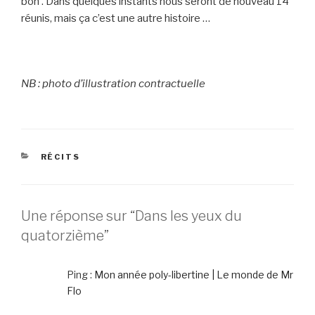
bon . Dans quelques instants nous seront de nouveau 14
réunis, mais ça c’est une autre histoire …
NB : photo d’illustration contractuelle
CATÉGORIES
RÉCITS
Une réponse sur “Dans les yeux du
quatorzième”
Ping :
Mon année poly-libertine | Le monde de Mr
Flo